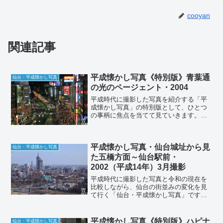
cooyan
関連記事
平成懐かし写真《特別版》青葉通
仙台・平成懐かし写真
の光のページェント・2004
平成時代に撮影した写真を紹介する「平
成懐かし写真」の特別版として、ひとつ
の事柄に焦点を当てて見ていきます。今
回は青葉通でも通常開催されていた頃の
青葉通での「SENDAI光のページェン
ト」です。2004年（平成16年）12月撮影
平成懐かし写真・仙台城址から見
1986年に始...
仙台・平成懐かし写真
た五橋方面～仙台駅前・
2002（平成14年）3月撮影
平成時代に撮影した写真と令和の現在を
比較しながら、仙台の街並みの変化を見
て行く「仙台・平成懐かし写真」です。
前回は青葉山の仙台城址から見た中心部
の風景をお伝えしましたが、今回は各方
向の風景を分けて、それぞれの詳細を見
平成懐かし写真《特別版》ハピナ
仙台・平成懐かし写真