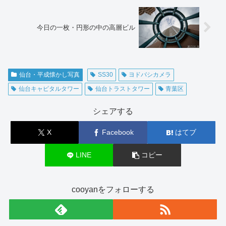
今日の一枚・円形の中の高層ビル
仙台・平成懐かし写真
SS30
ヨドバシカメラ
仙台キャピタルタワー
仙台トラストタワー
青葉区
シェアする
X
Facebook
はてブ
LINE
コピー
cooyanをフォローする