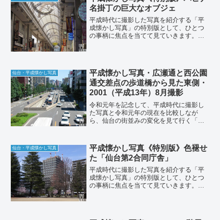
ていきたいと思います。今...
名掛丁の巨大なオブジェ
平成時代に撮影した写真を紹介する「平
成懐かし写真」の特別版として、ひとつ
の事柄に焦点を当てて見ていきます。今
回は中心部のアーケード街のひとつ「ハ
ピナ名掛丁」にあった巨大オブジェで
す。2009年（平成21年）4月撮影ハピナ
名掛丁のアーケードに...
平成懐かし写真・広瀬通と西公園
仙台・平成懐かし写真
通交差点の歩道橋から見た東側・
2001（平成13年）8月撮影
令和元年を記念して、平成時代に撮影し
た写真と令和元年の現在を比較しなが
ら、仙台の街並みの変化を見て行く「仙
台・平成懐かし写真」です。今回は広瀬
通と西公園通の交差点に架かる歩道橋か
ら見た広瀬通の風景です。2001年（平成
平成懐かし写真《特別版》色褪せ
仙台・平成懐かし写真
13年）8月撮影歩道橋...
た「仙台第2合同庁舎」
平成時代に撮影した写真を紹介する「平
成懐かし写真」の特別版として、ひとつ
の事柄に焦点を当てて見ていきます。今
回は「仙台第2合同庁舎」の経年劣化の状
態を見ていきます。2020年（令和2年）3
月撮影今年3月、桜が満開だった錦町公園
を通りかかった...