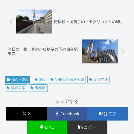
街探検・滝前丁の「モクリコクリの碑」
今日の一枚・爽やかな秋空の下の仙台駅
東口
仙台・360
360
NHK仙台放送会館
定禅寺通
錦町公園
青葉区
シェアする
X
Facebook
はてブ
LINE
コピー