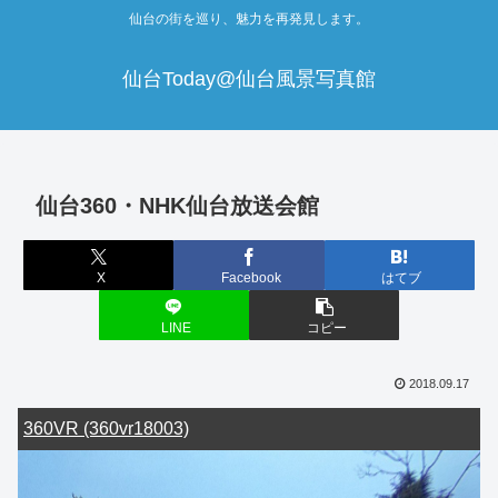
仙台の街を巡り、魅力を再発見します。
仙台Today@仙台風景写真館
仙台360・NHK仙台放送会館
X
Facebook
はてブ
LINE
コピー
2018.09.17
360VR (360vr18003)