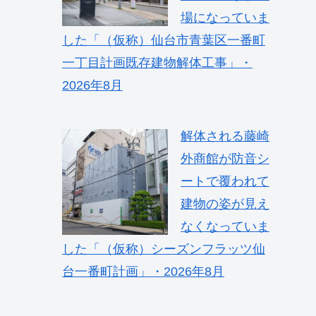
場になっていま
した「（仮称）仙台市青葉区一番町
一丁目計画既存建物解体工事」・
2026年8月
解体される藤崎
外商館が防音シ
ートで覆われて
建物の姿が見え
なくなっていま
した「（仮称）シーズンフラッツ仙
台一番町計画」・2026年8月