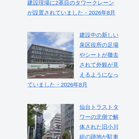
建設現場に2基目のタワークレーン
が設置されていました・2026年8月
建設中の新しい
泉区役所の足場
やシートが撤去
されて外観が見
えるようになっ
ていました・2026年8月
仙台トラストタ
ワーの北側で解
体された旧小川
組の跡地が駐車