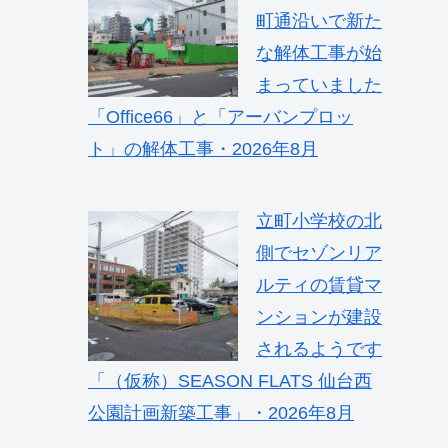
町通沿いで新た
な解体工事が始
まっていました
「Office66」と「アーバンプロッ
ト」の解体工事・2026年8月
立町小学校の北
側でセゾンリア
ルティの賃貸マ
ンションが建設
されるようです
「（仮称）SEASON FLATS 仙台西
公園計画新築工事」・2026年8月