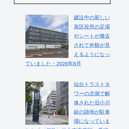
建設中の新しい
泉区役所の足場
やシートが撤去
されて外観が見
えるようになっ
ていました・2026年8月
仙台トラストタ
ワーの北側で解
体された旧小川
組の跡地が駐車
場になっていま