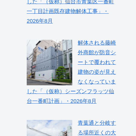
した「（仮称）仙台市青葉区一番町
一丁目計画既存建物解体工事」・
2026年8月
解体される藤崎
外商館が防音シ
ートで覆われて
建物の姿が見え
なくなっていま
した「（仮称）シーズンフラッツ仙
台一番町計画」・2026年8月
青葉通と分岐す
る場所近くの大