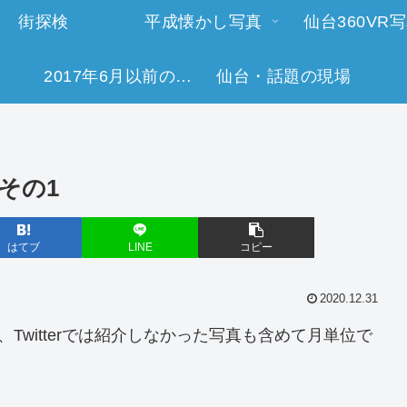
街探検
平成懐かし写真
仙台360VR
2017年6月以前の今日の一枚
仙台・話題の現場
その1
はてブ
LINE
コピー
2020.12.31
心に、Twitterでは紹介しなかった写真も含めて月単位で