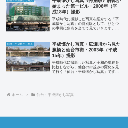
平成懐かし写真《特別版》解体が
仙台・平成懐かし写真
いう名前に変わって...
始まった第一ビル・2006年（平
成18年）撮影
平成時代に撮影した写真を紹介する「平
成懐かし写真」の特別版として、ひとつ
の事柄に焦点を当てて見ていきます。今
回は建て替えのための解体工事が始まっ
た、仙台駅前の第一ビルです。2006年
（平成18年）撮影仙台駅前の北側にあっ
平成懐かし写真・広瀬川から見た
仙台・平成懐かし写真
た第一ビルは、200...
澱橋と仙台市街・2003年（平成
15年）撮影
平成時代に撮影した写真と令和の現在を
比較しながら、仙台の街並みの変化を見
て行く「仙台・平成懐かし写真」です。
今回は澱橋の西側から見た仙台市街の変
遷です。※2003年（平成15年）撮影澱橋
から西の牛越橋へと続く、広瀬川の遊歩
道から東側を見た風...
ホーム
仙台・平成懐かし写真