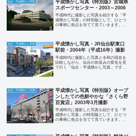
平成懐かし写真《特別版》宮城県
仙台・平成懐かし写真
階展望ホールから見た...
スポーツセンター・2003～2006
平成時代に撮影した写真を紹介する「平
成懐かし写真」の特別版として、ひとつ
の事柄に焦点を当てて見ていきます。今
回は、現在の国際センター展示棟が建っ
ている場所にかつて存在した「宮城県ス
ポーツセンター」です。2003年（平成15
平成懐かし写真・JR仙台駅東口
年）2月撮影宮城県...
仙台・平成懐かし写真
駅前・2004年（平成16年）撮影
平成時代に撮影した写真と令和の現在を
比較しながら、仙台の街並みの変化を見
て行く「仙台・平成懐かし写真」です。
今回は、JR仙台駅東口の駅前です。
※2004年（平成16年）撮影東口の駅前に
は、モータウンカフェとライブハウスの
Zepp Senda...
平成懐かし写真《特別版》オープ
仙台・平成懐かし写真
ンしたての色鮮やかな「さくら野
百貨店」2003年3月撮影
平成時代に撮影した写真を紹介する「平
成懐かし写真」の特別版として、ひとつ
の事柄に焦点を当てて見ていきます。今
回は、オープンしたばかりの「さくら野
百貨店」です。2003年（平成15年）3月
撮影仙台ビブレから、さくら野百貨店と