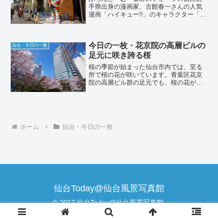
手県出身の漫画家、古館春一さんの人気
漫画「ハイキュー!!」のキャラクター「日
向翔陽」の巨大なバルーン人形が現れま
した。仙台が舞台ということで原画展な
ど多くのイベントが開催されています。
今日の一枚・花京院の高層ビルの
今週末は、羽生結弦選...
仙台・今日の一枚
足元に咲き誇る桜
桜の季節が始まった仙台市内では、至る
所で桜の花が咲いています。青葉区花京
院の高層ビル群の足元でも、桜の花が咲
き誇っていました。
ホーム
仙台・今日の一枚
仙台Today@仙台風景写真館
© 2017 仙台Today@仙台風景写真館.