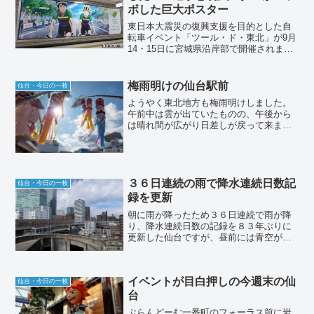
ボした巨大ポスター
東日本大震災の復興支援を目的とした自
転車イベント「ツール・ド・東北」が9月
14・15日に宮城県沿岸部で開催されます
が、その巨大な宣伝ポスターが地下鉄仙
台駅に登場しました。開催7年目を迎える
今回は、仙台市出身のフィギュアスケー
梅雨明けの仙台駅前
仙台・今日の一枚
ト五輪金メダリス...
ようやく東北地方も梅雨明けしました。
午前中は雲が出ていたものの、午後から
は晴れ間が広がり日差しが戻って来まし
た。仙台駅前に飾られている七夕の竹飾
りが太陽を浴びて輝いて見えました。
３６日連続の雨で降水連続日数記
仙台・今日の一枚
録を更新
朝に雨が降ったため３６日連続で雨が降
り、降水連続日数の記録を８３年ぶりに
更新した仙台ですが、昼前には青空が広
がり夏らしい天気になりました。天気予
報によると明日は朝から晴れそうなの
で、連続記録は今日でストップしそうで
イベントが目白押しの今週末の仙
す。ていうか、ストップして...
仙台・今日の一枚
台
ぶらんどーむ一番町のフォーラス前に岩