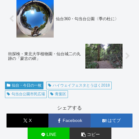
仙台360・勾当台公園〈季の杜に〉
街探検・東北大学植物園・仙台城二の丸
跡の「蒙古の碑」
仙台・今日の一枚
ハイウェイフェスタとうほく2018
勾当台公園市民広場
青葉区
シェアする
X
Facebook
はてブ
LINE
コピー