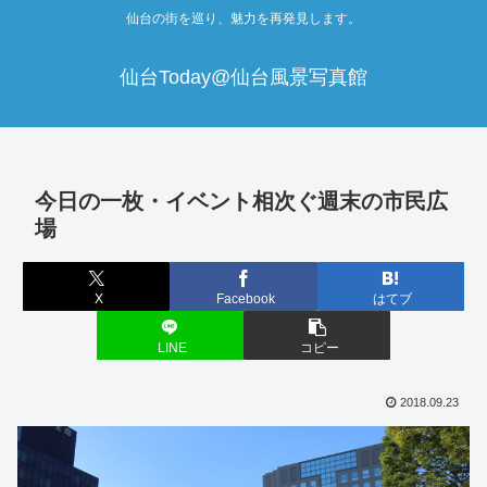
仙台の街を巡り、魅力を再発見します。
仙台Today@仙台風景写真館
今日の一枚・イベント相次ぐ週末の市民広
場
X
Facebook
はてブ
LINE
コピー
2018.09.23