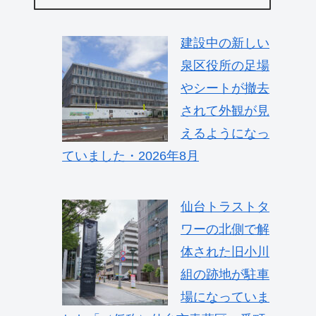
建設中の新しい
泉区役所の足場
やシートが撤去
されて外観が見
えるようになっ
ていました・2026年8月
仙台トラストタ
ワーの北側で解
体された旧小川
組の跡地が駐車
場になっていま