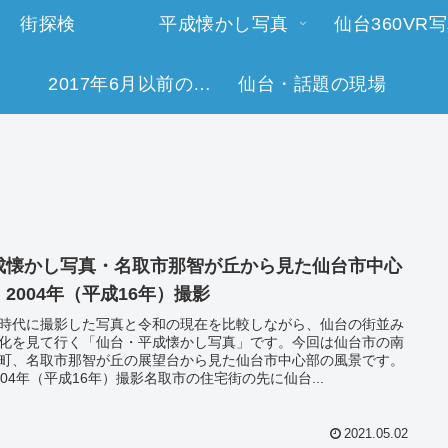
街探検
平成懐かし写真
仙台360VR
2017年6月以前の今日の一枚
仙台・話題の現場
成懐かし写真・名取市那智が丘から見た仙台市中心
・2004年（平成16年）撮影
時代に撮影した写真と令和の現在を比較しながら、仙台の街並み
化を見て行く「仙台・平成懐かし写真」です。今回は仙台市の南
町、名取市那智が丘の展望台から見た仙台市中心部の風景です。
004年（平成16年）撮影名取市の住宅街の先に仙台...
2021.05.02