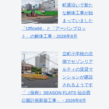
町通沿いで新た
な解体工事が始
まっていました
「Office66」と「アーバンプロッ
ト」の解体工事・2026年8月
立町小学校の北
側でセゾンリア
ルティの賃貸マ
ンションが建設
されるようです
「（仮称）SEASON FLATS 仙台西
公園計画新築工事」・2026年8月