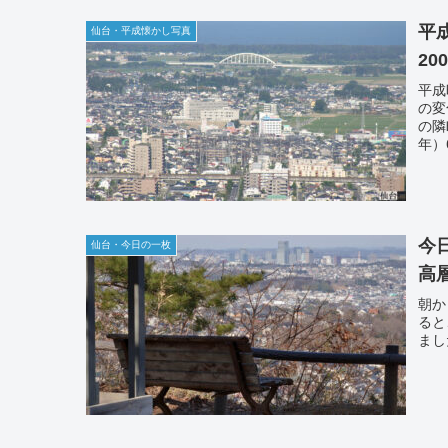
平
仙台・平成懐かし写真
20
平成
の変
の隣
年）
今
仙台・今日の一枚
高
朝か
ると
まし