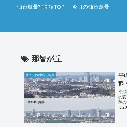
仙台風景写真館TOP
今月の仙台風景
那智が丘
平
仙台・平成懐かし写真
部
平成
の変
隣の
※2