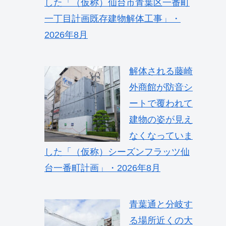
した「（仮称）仙台市青葉区一番町
一丁目計画既存建物解体工事」・
2026年8月
解体される藤崎
外商館が防音シ
ートで覆われて
建物の姿が見え
なくなっていま
した「（仮称）シーズンフラッツ仙
台一番町計画」・2026年8月
青葉通と分岐す
る場所近くの大