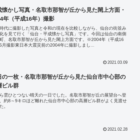
成懐かし写真・名取市那智が丘から見た閖上方面・
04年（平成16年）撮影
時代に撮影した写真と令和の現在を比較しながら、仙台の街並み
化を見て行く「仙台・平成懐かし写真」です。今回は仙台の南側
町、名取市那智が丘から見た閖上方面です。※2004年（平成16
6月撮影東日本大震災前の2004年に撮影しまし...
2021.03.09
日の一枚・名取市那智が丘から見た仙台市中心部の
層ビル群
ら雲ひとつない晴天の一日でした。名取市那智が丘の展望台へ登
、約8～9キロほど離れた仙台市中心部の高層ビル群がよく見渡せ
た。
2021.02.28