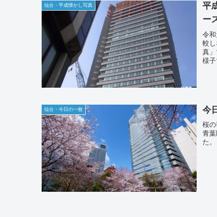
平
仙台・平成懐かし写真
ー
令和
較し
真」
様子
今
仙台・今日の一枚
桜の
青葉
た。