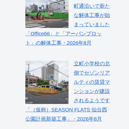
町通沿いで新た
な解体工事が始
まっていました
「Office66」と「アーバンプロッ
ト」の解体工事・2026年8月
立町小学校の北
側でセゾンリア
ルティの賃貸マ
ンションが建設
されるようです
「（仮称）SEASON FLATS 仙台西
公園計画新築工事」・2026年8月