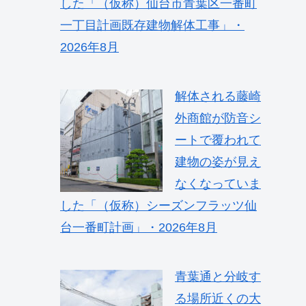
した「（仮称）仙台市青葉区一番町
一丁目計画既存建物解体工事」・
2026年8月
解体される藤崎
外商館が防音シ
ートで覆われて
建物の姿が見え
なくなっていま
した「（仮称）シーズンフラッツ仙
台一番町計画」・2026年8月
青葉通と分岐す
る場所近くの大