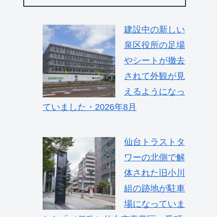
建設中の新しい
泉区役所の足場
やシートが撤去
されて外観が見
えるようになっ
ていました・2026年8月
仙台トラストタ
ワーの北側で解
体された旧小川
組の跡地が駐車
場になっていま