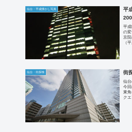
平
仙台・平成懐かし写真
20
平成
の変
京院
（平
街
仙台・街探検
仙台
今回
東角
クエ