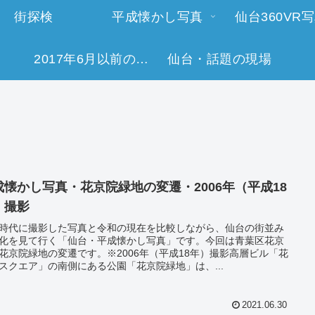
街探検
平成懐かし写真
仙台360VR
2017年6月以前の今日の一枚
仙台・話題の現場
成懐かし写真・花京院緑地の変遷・2006年（平成18
）撮影
時代に撮影した写真と令和の現在を比較しながら、仙台の街並み
化を見て行く「仙台・平成懐かし写真」です。今回は青葉区花京
花京院緑地の変遷です。※2006年（平成18年）撮影高層ビル「花
スクエア」の南側にある公園「花京院緑地」は、...
2021.06.30