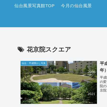
仙台風景写真館TOP
今月の仙台風景
花京院スクエア
平
仙台・平成懐かし写真
年
平成
の変
院の
京院