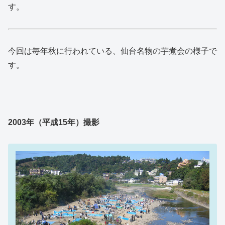
す。
今回は毎年秋に行われている、仙台名物の芋煮会の様子で
す。
2003年（平成15年）撮影