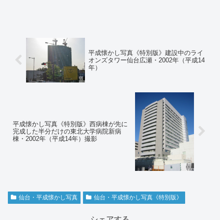
平成懐かし写真《特別版》建設中のライ
オンズタワー仙台広瀬・2002年（平成14
年）
平成懐かし写真《特別版》西病棟が先に
完成した半分だけの東北大学病院新病
棟・2002年（平成14年）撮影
仙台・平成懐かし写真
仙台・平成懐かし写真《特別版》
シェアする