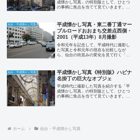
成懐かし写真」の特別版として、ひとつ
の事柄に焦点を当てて見ていきます。今
回は青葉通と東二番丁通の北西角で建設
中の仙台ファーストタワーです。2006年
（平成18年）撮影以前は仙台富士ビルが
平成懐かし写真・東二番丁通マー
仙台・平成懐かし写真
立っていましたが、...
ブルロードおおまち交差点西側・
2001（平成13年）8月撮影
令和元年を記念して、平成時代に撮影し
た写真と令和元年の現在を比較しなが
ら、仙台の街並みの変化を見て行く「仙
台・平成懐かし写真」です。今回は東二
番丁通とマーブルロードおおまちの交差
点、西側の街並みです。2001年（平成13
平成懐かし写真《特別版》ハピナ
仙台・平成懐かし写真
年）8月撮影マーブル...
名掛丁の巨大なオブジェ
平成時代に撮影した写真を紹介する「平
成懐かし写真」の特別版として、ひとつ
の事柄に焦点を当てて見ていきます。今
回は中心部のアーケード街のひとつ「ハ
ピナ名掛丁」にあった巨大オブジェで
す。2009年（平成21年）4月撮影ハピナ
名掛丁のアーケードに...
ホーム
仙台・平成懐かし写真