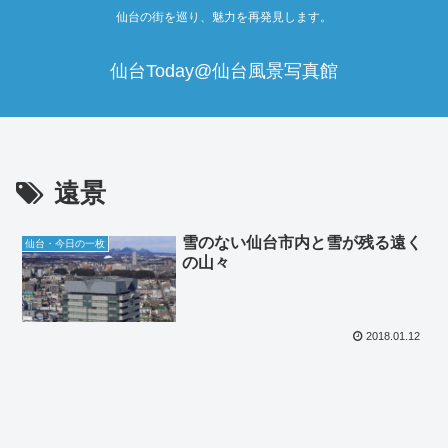
仙台の街を巡り、魅力を再発見します。
仙台Today@仙台風景写真館
遠景
雪のない仙台市内と雪が残る遠く
仙台・今日の一枚
の山々
2018.01.12