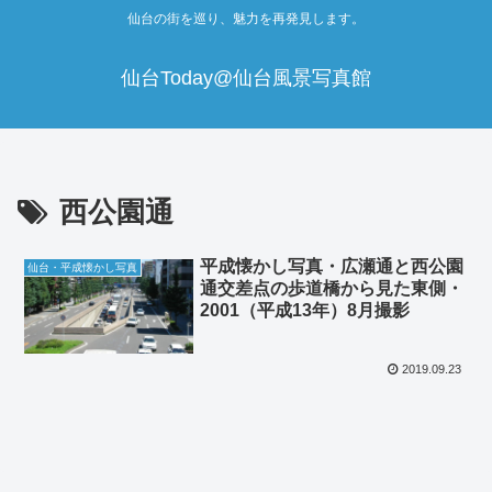
仙台の街を巡り、魅力を再発見します。
仙台Today@仙台風景写真館
西公園通
平成懐かし写真・広瀬通と西公園
仙台・平成懐かし写真
通交差点の歩道橋から見た東側・
2001（平成13年）8月撮影
2019.09.23