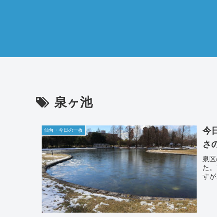
泉ヶ池
今
仙台・今日の一枚
さ
泉区
た。
すが