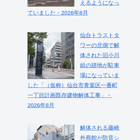
えるようになっ
ていました・2026年8月
仙台トラストタ
ワーの北側で解
体された旧小川
組の跡地が駐車
場になっていま
した「（仮称）仙台市青葉区一番町
一丁目計画既存建物解体工事」・
2026年8月
解体される藤崎
外商館が防音シ