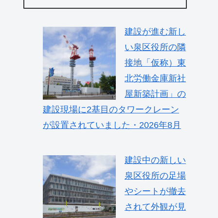
建設が進む新し
い泉区役所の隣
接地「仮称）東
北労働金庫新社
屋新築計画」の
建設現場に2基目のタワークレーン
が設置されていました・2026年8月
建設中の新しい
泉区役所の足場
やシートが撤去
されて外観が見