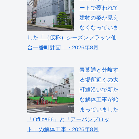
ートで覆われて
建物の姿が見え
なくなっていま
した「（仮称）シーズンフラッツ仙
台一番町計画」・2026年8月
青葉通と分岐す
る場所近くの大
町通沿いで新た
な解体工事が始
まっていました
「Office66」と「アーバンプロッ
ト」の解体工事・2026年8月