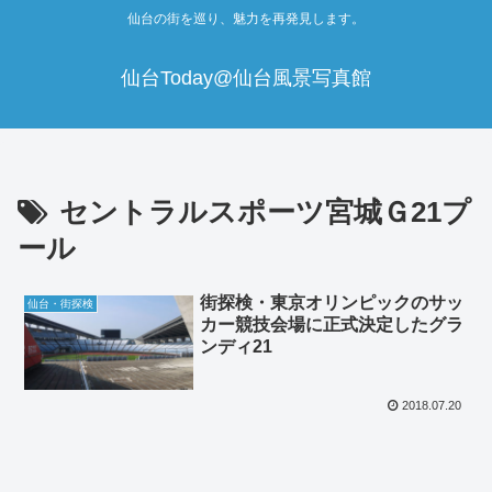
仙台の街を巡り、魅力を再発見します。
仙台Today@仙台風景写真館
セントラルスポーツ宮城Ｇ21プ
ール
街探検・東京オリンピックのサッ
仙台・街探検
カー競技会場に正式決定したグラ
ンディ21
2018.07.20