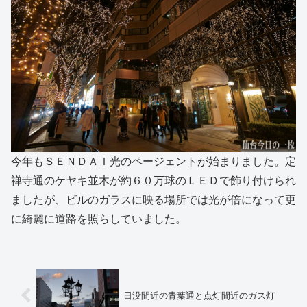
今年もＳＥＮＤＡＩ光のページェントが始まりました。定
禅寺通のケヤキ並木が約６０万球のＬＥＤで飾り付けられ
ましたが、ビルのガラスに映る場所では光が倍になって更
に綺麗に道路を照らしていました。
日没間近の青葉通と点灯間近のガス灯