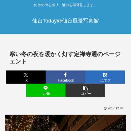
仙台の街を巡り、魅力を再発見します。
仙台Today@仙台風景写真館
寒い冬の夜を暖かく灯す定禅寺通のページ
ェント
X
Facebook
はてブ
LINE
コピー
2017.12.09