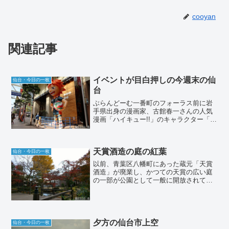
cooyan
関連記事
イベントが目白押しの今週末の仙
仙台・今日の一枚
台
ぶらんどーむ一番町のフォーラス前に岩
手県出身の漫画家、古館春一さんの人気
漫画「ハイキュー!!」のキャラクター「日
向翔陽」の巨大なバルーン人形が現れま
した。仙台が舞台ということで原画展な
ど多くのイベントが開催されています。
天賞酒造の庭の紅葉
今週末は、羽生結弦選...
仙台・今日の一枚
以前、青葉区八幡町にあった蔵元「天賞
酒造」が廃業し、かつての天賞の広い庭
の一部が公園として一般に開放されてい
ます。庭の一角に聳え立つ銀杏の古木が
鮮やかな黄色に染まっていて、秋の深ま
りを感じさせました。
夕方の仙台市上空
仙台・今日の一枚