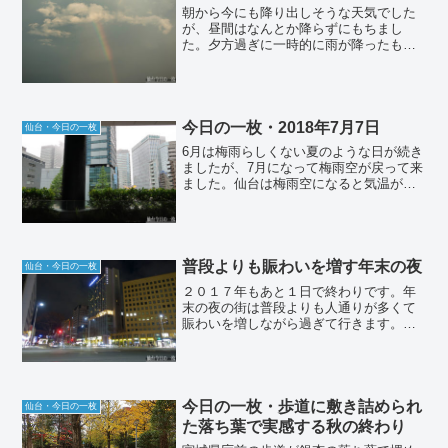
朝から今にも降り出しそうな天気でした
が、昼間はなんとか降らずにもちまし
た。夕方過ぎに一時的に雨が降ったもの
の、すぐに晴れて虹が見えました。明日
からは、また梅雨の中休みになりそうで
す。
今日の一枚・2018年7月7日
仙台・今日の一枚
6月は梅雨らしくない夏のような日が続き
ましたが、7月になって梅雨空が戻って来
ました。仙台は梅雨空になると気温がグ
ッと下がって肌寒くなりますが、今日も
長袖で丁度いい位の天気でした。
普段よりも賑わいを増す年末の夜
仙台・今日の一枚
２０１７年もあと１日で終わりです。年
末の夜の街は普段よりも人通りが多くて
賑わいを増しながら過ぎて行きます。来
年は、どんな１年になるんでしょうね。
今日の一枚・歩道に敷き詰められ
仙台・今日の一枚
た落ち葉で実感する秋の終わり